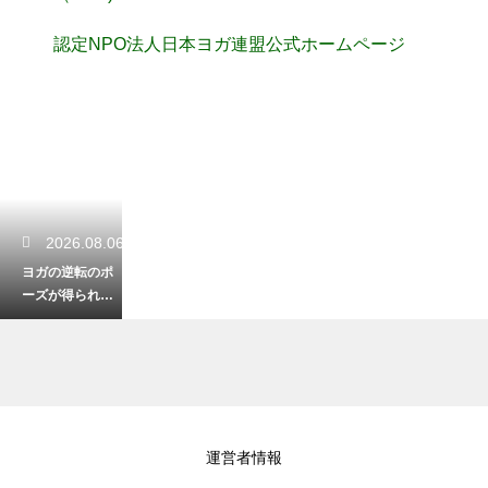
認定NPO法人日本ヨガ連盟公式ホームページ
2026.08.06
ヨガの逆転のポ
ーズが得られる
驚きの効果！血
流を促してスッ
キリ
2026.08.05
運営者情報
ヨガで瞑想を深