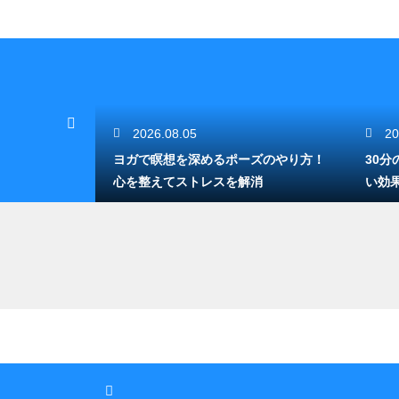
2026.08.05
20
られる驚きの
ヨガで瞑想を深めるポーズのやり方！
30
キリ
心を整えてストレスを解消
い効