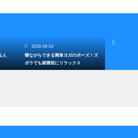
2026.08.02
2026.08.
る人
寝ながらできる簡単ヨガのポーズ！ズ
ヨガとピラテ
ボラでも就寝前にリラックス
る？胸式と腹