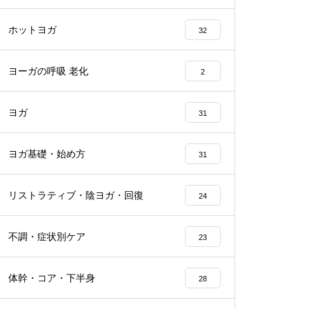
ホットヨガ
32
ヨーガの呼吸 老化
2
ヨガ
31
ヨガ基礎・始め方
31
リストラティブ・陰ヨガ・回復
24
不調・症状別ケア
23
体幹・コア・下半身
28