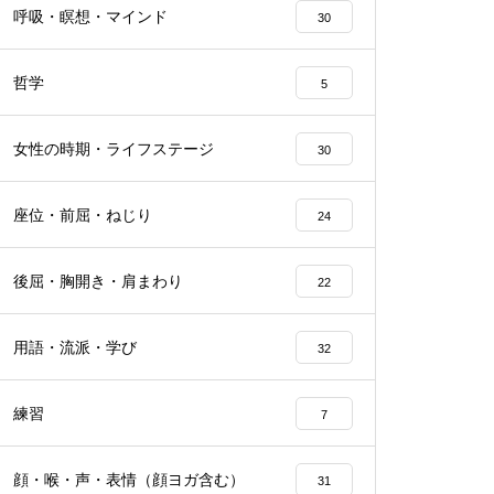
呼吸・瞑想・マインド
30
哲学
5
女性の時期・ライフステージ
30
座位・前屈・ねじり
24
後屈・胸開き・肩まわり
22
用語・流派・学び
32
練習
7
顔・喉・声・表情（顔ヨガ含む）
31