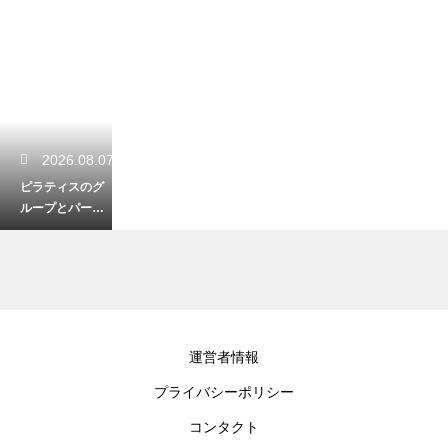
2026.08.07
ピラティスのグ
ループとパーソ
ナルの違い！自
分に合うレッス
ン
2026.08.06
運営者情報
ヨガの逆転のポ
プライバシーポリシー
ーズが得られる
驚きの効果！血
コンタクト
流を促してスッ