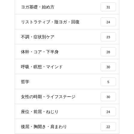
ヨガ基礎・始め方
31
リストラティブ・陰ヨガ・回復
24
不調・症状別ケア
23
体幹・コア・下半身
28
呼吸・瞑想・マインド
30
哲学
5
女性の時期・ライフステージ
30
座位・前屈・ねじり
24
後屈・胸開き・肩まわり
22