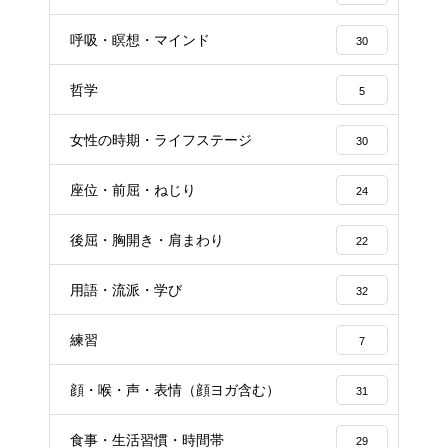
呼吸・瞑想・マインド
30
哲学
5
女性の時期・ライフステージ
30
座位・前屈・ねじり
24
後屈・胸開き・肩まわり
22
用語・流派・学び
32
練習
7
顔・喉・声・表情（顔ヨガ含む）
31
食事・生活習慣・時間帯
29