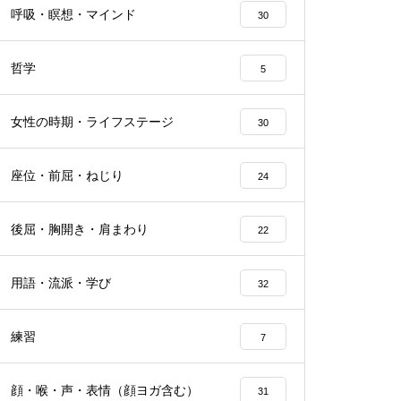
呼吸・瞑想・マインド
30
哲学
5
女性の時期・ライフステージ
30
座位・前屈・ねじり
24
後屈・胸開き・肩まわり
22
用語・流派・学び
32
練習
7
顔・喉・声・表情（顔ヨガ含む）
31