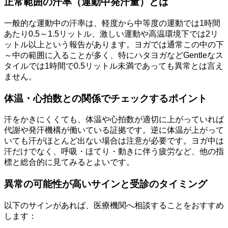
正常範囲の汗率（運動中発汗量）とは
一般的な運動中の汗率は、軽度から中等度の運動では1時間
あたり0.5～1.5リットル、激しい運動や高温環境下では2リ
ットル以上という報告があります。ヨガでは通常この中の下
～中の範囲に入ることが多く、特にハタヨガなどGentleなス
タイルでは1時間で0.5リットル未満であっても異常とは言え
ません。
体温・心拍数との関係でチェックするポイント
汗をかきにくくても、体温や心拍数が適切に上がっていれば
代謝や発汗機構が働いている証拠です。逆に体温が上がって
いても汗がほとんど出ない場合は注意が必要です。ヨガ中は
汗だけでなく、呼吸・ほてり・動きに伴う疲労など、他の指
標と総合的に見てみるとよいです。
異常の可能性が高いサインと受診のタイミング
以下のサインがあれば、医療機関へ相談することをおすすめ
します：