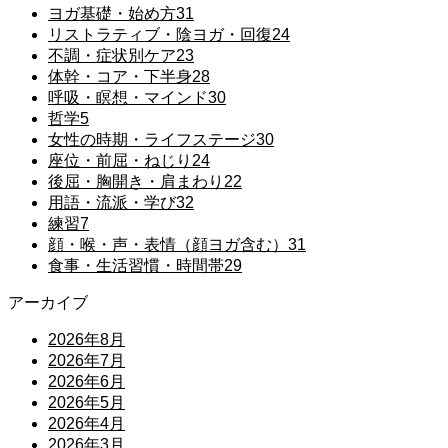
ヨガ基礎・始め方
31
リストラティブ・陰ヨガ・回復
24
不調・症状別ケア
23
体幹・コア・下半身
28
呼吸・瞑想・マインド
30
哲学
5
女性の時期・ライフステージ
30
座位・前屈・ねじり
24
後屈・胸開き・肩まわり
22
用語・流派・学び
32
練習
7
顔・喉・声・表情（顔ヨガ含む）
31
食事・生活習慣・時間帯
29
アーカイブ
2026年8月
2026年7月
2026年6月
2026年5月
2026年4月
2026年3月