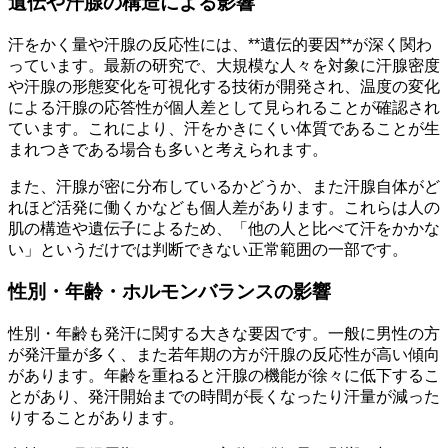
遺伝や汗腺の構造による影響
汗をかく量や汗腺の反応性には、**遺伝的要因**が深く関わ
っています。最新の研究で、大規模な人々を対象に汗腺密度
や汗腺の形態変化を可視化する技術が開発され、温度の変化
による汗腺の応答性が個人差として見られることが確認され
ています。これにより、汗をかきにくい体質であることが生
まれつきである場合も多いと考えられます。
また、汗腺が密に分布しているかどうか、また汗腺自体がど
れほど活発に働くかなども個人差があります。これらは人の
肌の構造や遺伝子によるため、「他の人と比べて汗をかかな
い」というだけでは判断できない正常範囲の一部です。
性別・年齢・ホルモンバランスの影響
性別・年齢も発汗に関する大きな要因です。一般に男性の方
が発汗量が多く、また若年期の方が汗腺の反応性が高い傾向
があります。年齢を重ねると汗腺の機能が徐々に低下するこ
とがあり、発汗開始までの時間が長くなったり汗量が減った
りすることがあります。