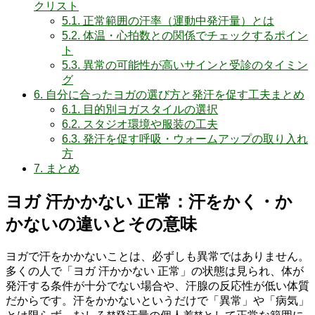
クリスト
5.1.
正常範囲の汗率（運動中発汗量）とは
5.2.
体温・心拍数との関係でチェックするポイン
ト
5.3.
異常の可能性が高いサインと受診のタイミン
グ
6.
自分に合ったヨガの選び方と発汗を促す工夫まとめ
6.1.
目的別ヨガスタイルの選択
6.2.
スタジオ環境や服装の工夫
6.3.
発汗を促す呼吸・ウォームアップの取り入れ
方
7.
まとめ
ヨガ 汗かかない 正常：汗をかく・か
かないの違いとその意味
ヨガで汗をかかないことは、必ずしも異常ではありません。
多くの人で「ヨガ 汗かかない 正常」の状態は見られ、体が
発汗する条件が十分でない場合や、汗腺の反応性が低い体質
だからです。汗をかかないというだけで「異常」や「病気」