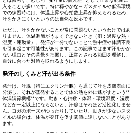
とは限らず、むしろ**発汗量の個人差**として正常な範囲に
入ることが多いです。特に穏やかなヨガスタイルや低温環境
での練習時には、体温上昇や心拍数上昇が抑えられるため、
汗をかきにくいというのは自然な反応です。
ただし、汗をかかないことが常に問題ないというわけではあ
りません。体温調節がうまくできないとき（例：過度な熱・
湿度・運動量）、発汗が十分でないことで熱中症や体調不良
を引き起こす可能性があります。この記事ではまず汗をかか
ない理由とその背景を把握し、正常とされる範囲を理解し、
自分に合った対策を取れるようにします。
発汗のしくみと汗が出る条件
発汗は、汗腺（特にエクリン汗腺）を通じて汗を皮膚表面に
分泌し、それが蒸発することで体の熱を外に逃がすという**
体温調節機構**です。動き・心拍数・体温・環境温度・湿度
などが一定以上にならないと、汗腺はそれほど活性化しませ
ん。ヨガのポーズがゆったりしていたり、動きが少ないスタ
イルの場合は、体温が発汗を促す閾値に達しないことがあり
ます。