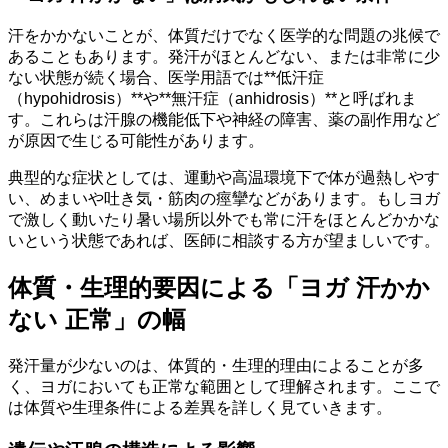
汗をかかないことが、体質だけでなく医学的な問題の兆候で
あることもあります。発汗がほとんどない、または非常に少
ない状態が続く場合、医学用語では**低汗症
（hypohidrosis）**や**無汗症（anhidrosis）**と呼ばれま
す。これらは汗腺の機能低下や神経の障害、薬の副作用など
が原因で生じる可能性があります。
典型的な症状としては、運動や高温環境下で体が過熱しやす
い、めまいや吐き気・筋肉の痙攣などがあります。もしヨガ
で激しく動いたり暑い場所以外でも常に汗をほとんどかかな
いという状態であれば、医師に相談する方が望ましいです。
体質・生理的要因による「ヨガ 汗かか
ない 正常」の幅
発汗量が少ないのは、体質的・生理的理由によることが多
く、ヨガにおいても正常な範囲として理解されます。ここで
は体質や生理条件による差異を詳しく見ていきます。