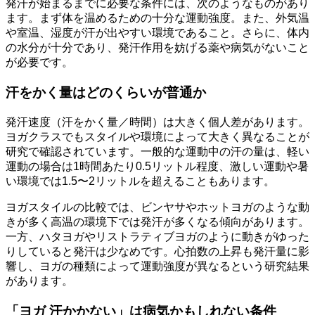
発汗が始まるまでに必要な条件には、次のようなものがあり
ます。まず体を温めるための十分な運動強度。また、外気温
や室温、湿度が汗が出やすい環境であること。さらに、体内
の水分が十分であり、発汗作用を妨げる薬や病気がないこと
が必要です。
汗をかく量はどのくらいが普通か
発汗速度（汗をかく量／時間）は大きく個人差があります。
ヨガクラスでもスタイルや環境によって大きく異なることが
研究で確認されています。一般的な運動中の汗の量は、軽い
運動の場合は1時間あたり0.5リットル程度、激しい運動や暑
い環境では1.5〜2リットルを超えることもあります。
ヨガスタイルの比較では、ビンヤサやホットヨガのような動
きが多く高温の環境下では発汗が多くなる傾向があります。
一方、ハタヨガやリストラティブヨガのように動きがゆった
りしていると発汗は少なめです。心拍数の上昇も発汗量に影
響し、ヨガの種類によって運動強度が異なるという研究結果
があります。
「ヨガ 汗かかない」は病気かもしれない条件