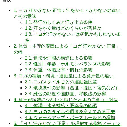
1.
ヨガ 汗かかない 正常：汗をかく・かかないの違い
とその意味
1.1.
発汗のしくみと汗が出る条件
1.2.
汗をかく量はどのくらいが普通か
1.3.
「ヨガ 汗かかない」は病気かもしれない条
件
2.
体質・生理的要因による「ヨガ 汗かかない 正常」
の幅
2.1.
遺伝や汗腺の構造による影響
2.2.
性別・年齢・ホルモンバランスの影響
2.3.
体重・体脂肪率・慣れの影響
3.
ヨガの種類・環境・運動量による発汗量の違い
3.1.
ヨガスタイルごとの運動強度差
3.2.
環境条件の影響（温度・湿度・換気など）
3.3.
練習の頻度や運動量、呼吸法の影響
4.
発汗が極端に少ないと感じたときの注意点・対策
4.1.
体調・水分補給・医薬品の確認
4.2.
ヨガのスタイルや環境を変えてみる工夫
4.3.
ウォームアップ・ポーズホールドの増加
5.
「ヨガ 汗かかない 正常」を理解する指標とチェッ