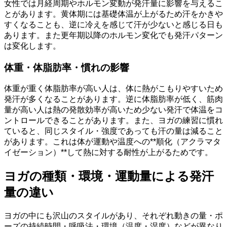
女性では月経周期やホルモン変動が発汗量に影響を与えるこ
とがあります。黄体期には基礎体温が上がるため汗をかきや
すくなることも、逆に冷えを感じて汗が少ないと感じる日も
あります。また更年期以降のホルモン変化でも発汗パターン
は変化します。
体重・体脂肪率・慣れの影響
体重が重く体脂肪率が高い人は、体に熱がこもりやすいため
発汗が多くなることがあります。逆に体脂肪率が低く、筋肉
量が高い人は熱の発散効率が高いため少ない発汗で体温をコ
ントロールできることがあります。また、ヨガの練習に慣れ
ていると、同じスタイル・強度であっても汗の量は減ること
があります。これは体が運動や温度への**順化（アクラマタ
イゼーション）**して熱に対する耐性が上がるためです。
ヨガの種類・環境・運動量による発汗
量の違い
ヨガの中にも沢山のスタイルがあり、それぞれ動きの量・ポ
ーズの持続時間・呼吸法・環境（温度・湿度）などが異なり