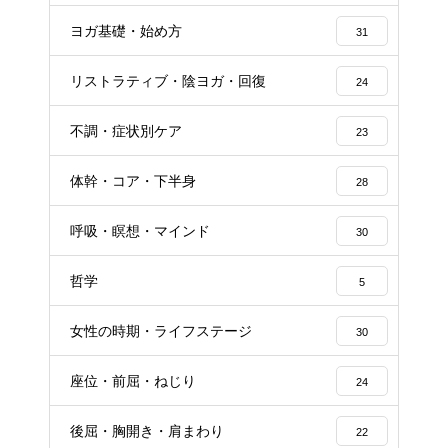
ヨガ基礎・始め方
31
リストラティブ・陰ヨガ・回復
24
不調・症状別ケア
23
体幹・コア・下半身
28
呼吸・瞑想・マインド
30
哲学
5
女性の時期・ライフステージ
30
座位・前屈・ねじり
24
後屈・胸開き・肩まわり
22