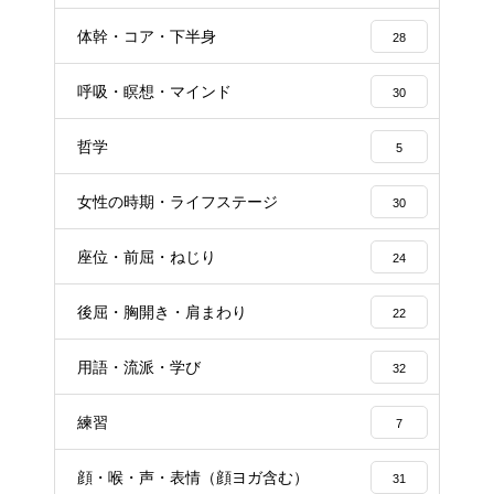
体幹・コア・下半身
28
呼吸・瞑想・マインド
30
哲学
5
女性の時期・ライフステージ
30
座位・前屈・ねじり
24
後屈・胸開き・肩まわり
22
用語・流派・学び
32
練習
7
顔・喉・声・表情（顔ヨガ含む）
31