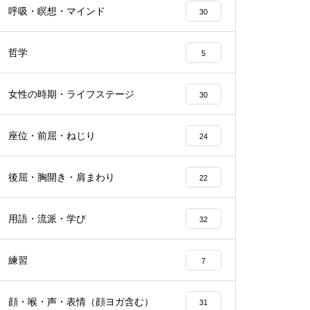
呼吸・瞑想・マインド
30
哲学
5
女性の時期・ライフステージ
30
座位・前屈・ねじり
24
後屈・胸開き・肩まわり
22
用語・流派・学び
32
練習
7
顔・喉・声・表情（顔ヨガ含む）
31