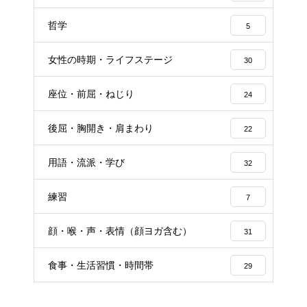
哲学
5
女性の時期・ライフステージ
30
座位・前屈・ねじり
24
後屈・胸開き・肩まわり
22
用語・流派・学び
32
練習
7
顔・喉・声・表情（顔ヨガ含む）
31
食事・生活習慣・時間帯
29