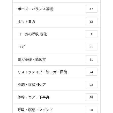
ポーズ・バランス基礎
17
ホットヨガ
32
ヨーガの呼吸 老化
2
ヨガ
31
ヨガ基礎・始め方
31
リストラティブ・陰ヨガ・回復
24
不調・症状別ケア
23
体幹・コア・下半身
28
呼吸・瞑想・マインド
30