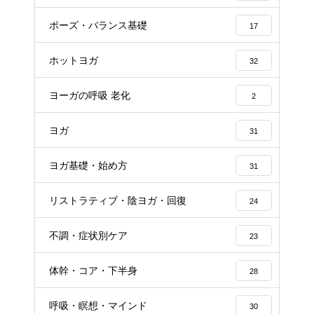
ポーズ・バランス基礎
17
ホットヨガ
32
ヨーガの呼吸 老化
2
ヨガ
31
ヨガ基礎・始め方
31
リストラティブ・陰ヨガ・回復
24
不調・症状別ケア
23
体幹・コア・下半身
28
呼吸・瞑想・マインド
30