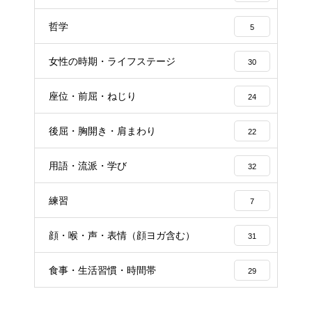
哲学
5
女性の時期・ライフステージ
30
座位・前屈・ねじり
24
後屈・胸開き・肩まわり
22
用語・流派・学び
32
練習
7
顔・喉・声・表情（顔ヨガ含む）
31
食事・生活習慣・時間帯
29