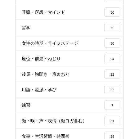
呼吸・瞑想・マインド
30
哲学
5
女性の時期・ライフステージ
30
座位・前屈・ねじり
24
後屈・胸開き・肩まわり
22
用語・流派・学び
32
練習
7
顔・喉・声・表情（顔ヨガ含む）
31
食事・生活習慣・時間帯
29